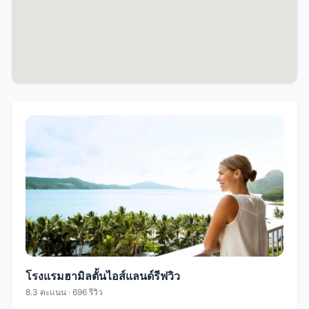
โรงแรมฮามิลตั้นไอส์แลนด์รีฟวิว
8.3 คะแนน · 696 รีวิว