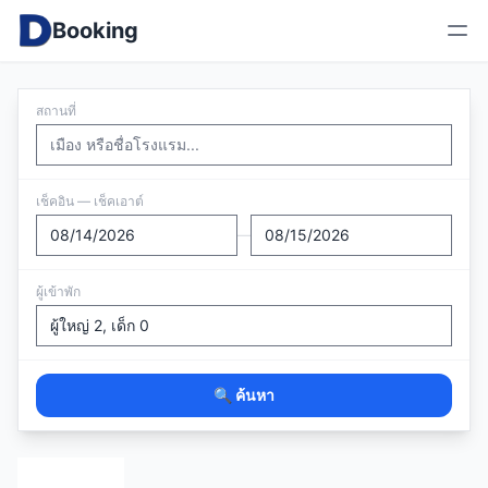
Booking
สถานที่
เช็คอิน — เช็คเอาต์
—
ผู้เข้าพัก
🔍 ค้นหา