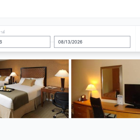
อาต์
—