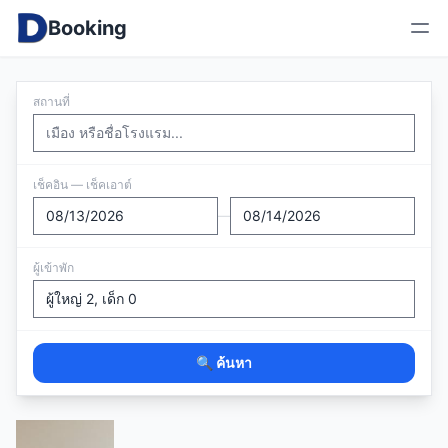
Booking
สถานที่
เช็คอิน — เช็คเอาต์
—
ผู้เข้าพัก
🔍 ค้นหา