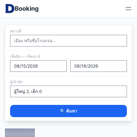
Booking
สถานที่
เช็คอิน — เช็คเอาต์
—
ผู้เข้าพัก
🔍 ค้นหา