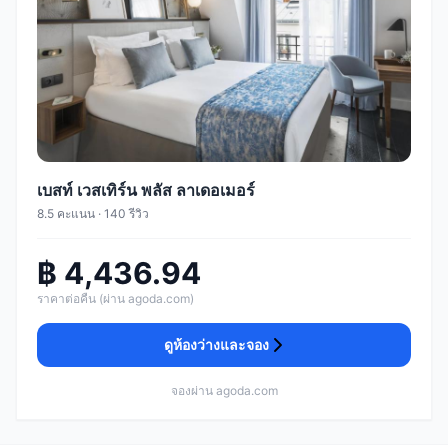
เบสท์ เวสเทิร์น พลัส ลาเดอเมอร์
8.5 คะแนน · 140 รีวิว
฿ 4,436.94
ราคาต่อคืน (ผ่าน agoda.com)
ดูห้องว่างและจอง
จองผ่าน agoda.com