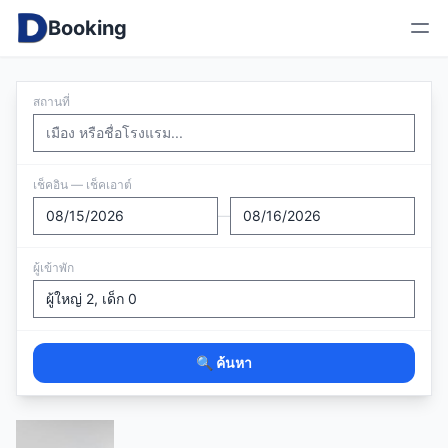
Booking
สถานที่
เช็คอิน — เช็คเอาต์
—
ผู้เข้าพัก
🔍 ค้นหา