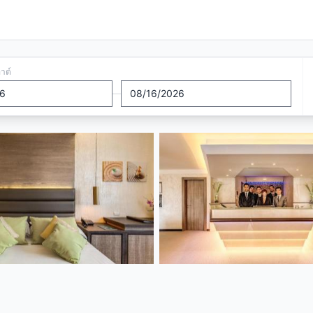
อาต์
—