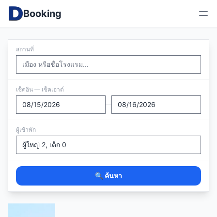
Booking
สถานที่
เช็คอิน — เช็คเอาต์
—
ผู้เข้าพัก
🔍 ค้นหา