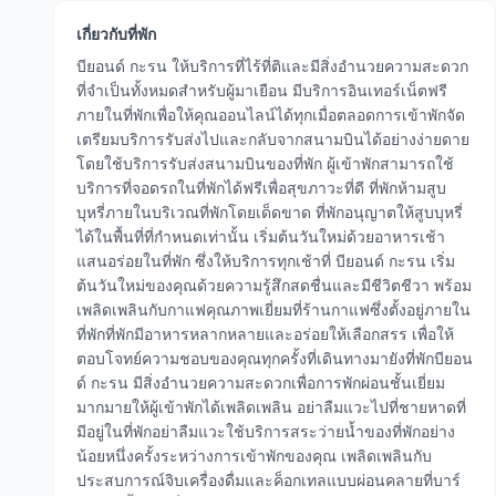
เกี่ยวกับที่พัก
บียอนด์ กะรน ให้บริการที่ไร้ที่ติและมีสิ่งอำนวยความสะดวก
ที่จำเป็นทั้งหมดสำหรับผู้มาเยือน มีบริการอินเทอร์เน็ตฟรี
ภายในที่พักเพื่อให้คุณออนไลน์ได้ทุกเมื่อตลอดการเข้าพักจัด
เตรียมบริการรับส่งไปและกลับจากสนามบินได้อย่างง่ายดาย
โดยใช้บริการรับส่งสนามบินของที่พัก ผู้เข้าพักสามารถใช้
บริการที่จอดรถในที่พักได้ฟรีเพื่อสุขภาวะที่ดี ที่พักห้ามสูบ
บุหรี่ภายในบริเวณที่พักโดยเด็ดขาด ที่พักอนุญาตให้สูบบุหรี่
ได้ในพื้นที่ที่กำหนดเท่านั้น เริ่มต้นวันใหม่ด้วยอาหารเช้า
แสนอร่อยในที่พัก ซึ่งให้บริการทุกเช้าที่ บียอนด์ กะรน เริ่ม
ต้นวันใหม่ของคุณด้วยความรู้สึกสดชื่นและมีชีวิตชีวา พร้อม
เพลิดเพลินกับกาแฟคุณภาพเยี่ยมที่ร้านกาแฟซึ่งตั้งอยู่ภายใน
ที่พักที่พักมีอาหารหลากหลายและอร่อยให้เลือกสรร เพื่อให้
ตอบโจทย์ความชอบของคุณทุกครั้งที่เดินทางมายังที่พักบียอน
ด์ กะรน มีสิ่งอำนวยความสะดวกเพื่อการพักผ่อนชั้นเยี่ยม
มากมายให้ผู้เข้าพักได้เพลิดเพลิน อย่าลืมแวะไปที่ชายหาดที่
มีอยู่ในที่พักอย่าลืมแวะใช้บริการสระว่ายน้ำของที่พักอย่าง
น้อยหนึ่งครั้งระหว่างการเข้าพักของคุณ เพลิดเพลินกับ
ประสบการณ์จิบเครื่องดื่มและค็อกเทลแบบผ่อนคลายที่บาร์