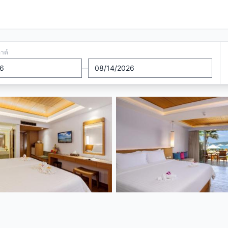
อาต์
—