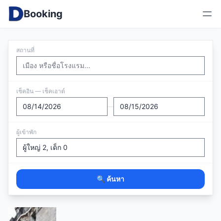
Booking
สถานที่
เช็คอิน — เช็คเอาต์
—
ผู้เข้าพัก
🔍 ค้นหา