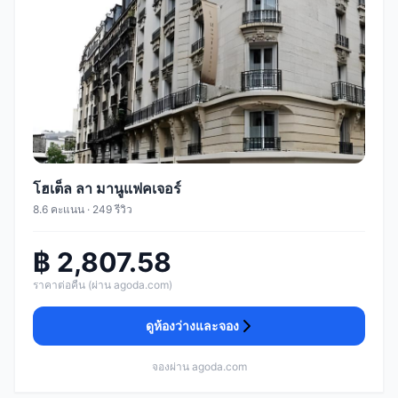
โฮเต็ล ลา มานูแฟคเจอร์
8.6 คะแนน · 249 รีวิว
฿ 2,807.58
ราคาต่อคืน (ผ่าน agoda.com)
ดูห้องว่างและจอง
จองผ่าน agoda.com