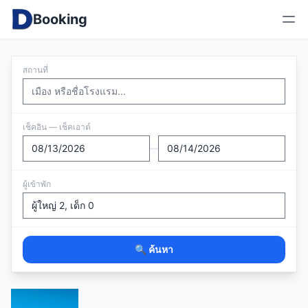
Booking
สถานที่
เช็คอิน — เช็คเอาต์
—
ผู้เข้าพัก
🔍 ค้นหา