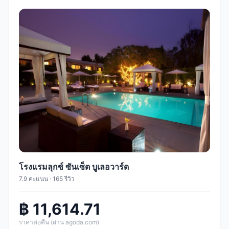
โรงแรมลุกซ์ ซันเซ็ต บูเลอวาร์ด
7.9 คะแนน · 165 รีวิว
฿ 11,614.71
ราคาต่อคืน (ผ่าน agoda.com)