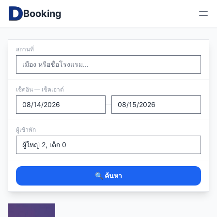
Booking
สถานที่
เช็คอิน — เช็คเอาต์
—
ผู้เข้าพัก
🔍 ค้นหา