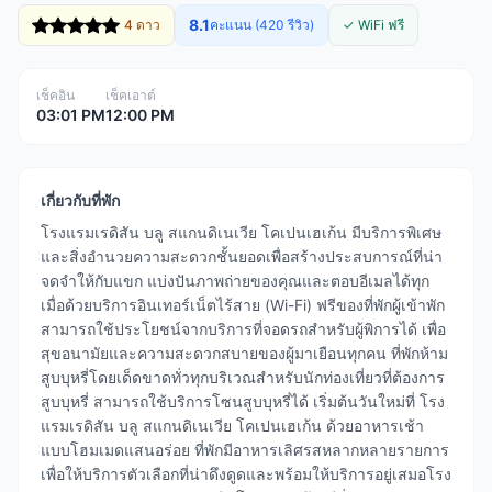
8.1
4 ดาว
คะแนน (420 รีวิว)
✓ WiFi ฟรี
เช็คอิน
เช็คเอาต์
03:01 PM
12:00 PM
เกี่ยวกับที่พัก
โรงแรมเรดิสัน บลู สแกนดิเนเวีย โคเปนเฮเก้น มีบริการพิเศษ
และสิ่งอำนวยความสะดวกชั้นยอดเพื่อสร้างประสบการณ์ที่น่า
จดจำให้กับแขก แบ่งปันภาพถ่ายของคุณและตอบอีเมลได้ทุก
เมื่อด้วยบริการอินเทอร์เน็ตไร้สาย (Wi-Fi) ฟรีของที่พักผู้เข้าพัก
สามารถใช้ประโยชน์จากบริการที่จอดรถสำหรับผู้พิการได้ เพื่อ
สุขอนามัยและความสะดวกสบายของผู้มาเยือนทุกคน ที่พักห้าม
สูบบุหรี่โดยเด็ดขาดทั่วทุกบริเวณสำหรับนักท่องเที่ยวที่ต้องการ
สูบบุหรี่ สามารถใช้บริการโซนสูบบุหรี่ได้ เริ่มต้นวันใหม่ที่ โรง
แรมเรดิสัน บลู สแกนดิเนเวีย โคเปนเฮเก้น ด้วยอาหารเช้า
แบบโฮมเมดแสนอร่อย ที่พักมีอาหารเลิศรสหลากหลายรายการ
เพื่อให้บริการตัวเลือกที่น่าดึงดูดและพร้อมให้บริการอยู่เสมอโรง