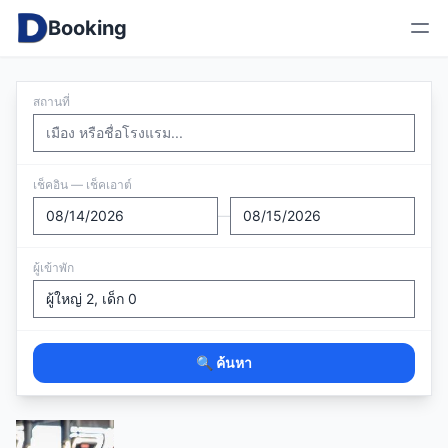
Booking
สถานที่
เช็คอิน — เช็คเอาต์
—
ผู้เข้าพัก
🔍 ค้นหา