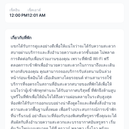
เช็คอิน
เช็คเอาต์
12:00 PM
12:01 AM
เกี่ยวกับที่พัก
แขกได้รับการดูแลอย่างดีเพื่อให้แน่ใจว่าจะได้รับความสะดวก
สบายผ่านบริการและสิ่งอำนวยความสะดวกชั้นยอด ไม่พลาด
การติดต่อกับเพื่อนร่วมงานของคุณ เพราะที่พักมี Wi-Fi ฟรี
ตลอดการเข้าพักเพื่ออำนวยความสะดวกในการมาถึงและเดิน
ทางกลับของคุณ คุณสามารถจองบริการรับส่งสนามบินล่วง
หน้าก่อนเช็คอินได้ เมื่อเดินทางโดยรถยนต์ ท่านสามารถใช้
บริการที่จอดรถในสถานที่อันสะดวกสบายของที่พักได้เพื่อให้
แน่ใจว่าผู้เข้าพักทุกท่านจะได้รับอากาศบริสุทธิ์ ที่พักจึงห้ามสูบ
บุหรี่ในที่พักเพื่อให้มั่นใจได้ถึงความผ่อนคลายในระดับสูงสุด
ห้องพักได้รับการออกแบบอย่างน่าดึงดูดใจและติดตั้งสิ่งอำนวย
ความสะดวกพื้นฐานทั้งหมด เพื่อสร้างประสบการณ์การเข้าพัก
ที่น่ารื่นรมย์ อย่าลืมแวะที่ห้องรับรองพิเศษที่หรูหราซึ่งคุณจะได้
สัมผัสกับสิ่งอำนวยความสะดวกและบรรยากาศอันหรูหรา เริ่ม
ต้นวันใหม่แบบสบายๆ ได้ที่ คราวน์ พลาซา เจิ้งโจว พร้อม