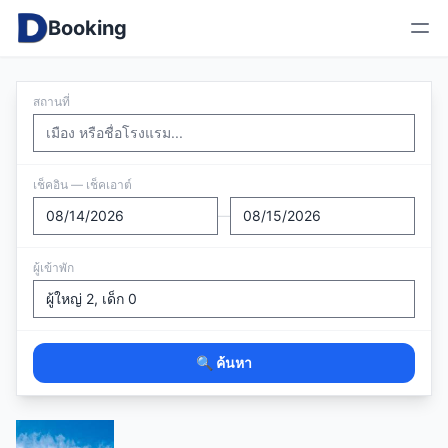
Booking
สถานที่
เช็คอิน — เช็คเอาต์
—
ผู้เข้าพัก
🔍 ค้นหา