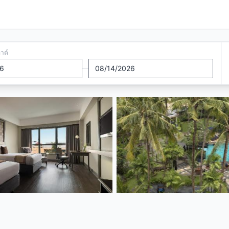
อาต์
—