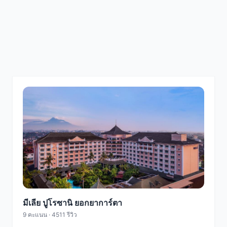
มีเลีย ปูโรซานิ ยอกยาการ์ตา
9 คะแนน · 4511 รีวิว