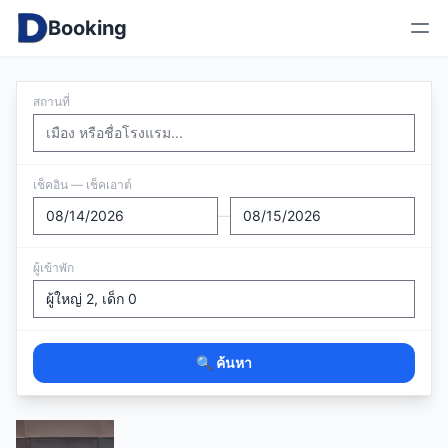
Booking
สถานที่
เช็คอิน — เช็คเอาต์
—
ผู้เข้าพัก
🔍 ค้นหา