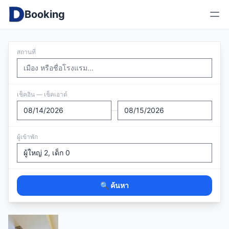
Booking
สถานที่
เช็คอิน — เช็คเอาต์
—
ผู้เข้าพัก
🔍 ค้นหา