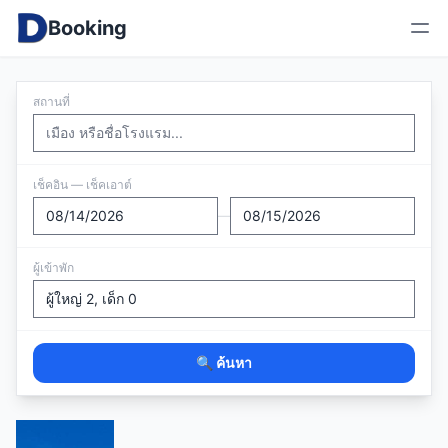
Booking
สถานที่
เช็คอิน — เช็คเอาต์
—
ผู้เข้าพัก
🔍 ค้นหา