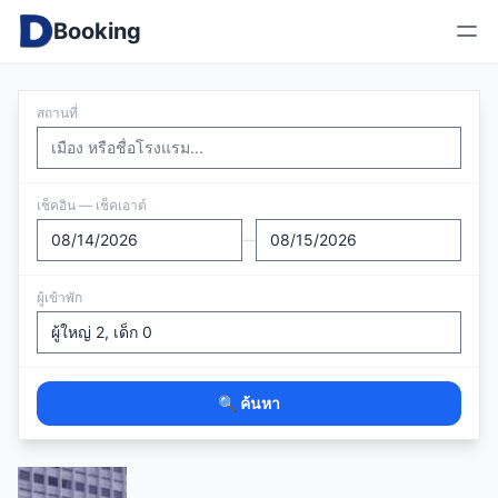
Booking
สถานที่
เช็คอิน — เช็คเอาต์
—
ผู้เข้าพัก
🔍 ค้นหา