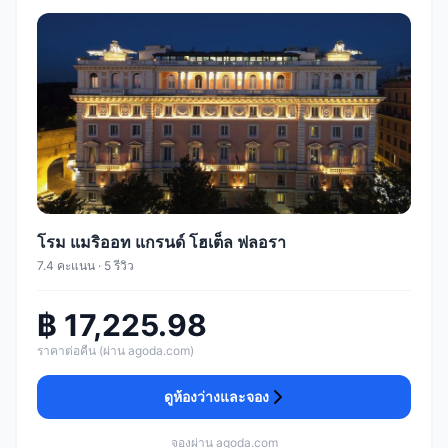
โรม แมริออท แกรนด์ โฮเต็ล ฟลอรา
7.4 คะแนน · 5 รีวิว
฿ 17,225.98
ราคาต่อคืน (ผ่าน agoda.com)
ดูห้องว่างและจอง
จองผ่าน agoda.com