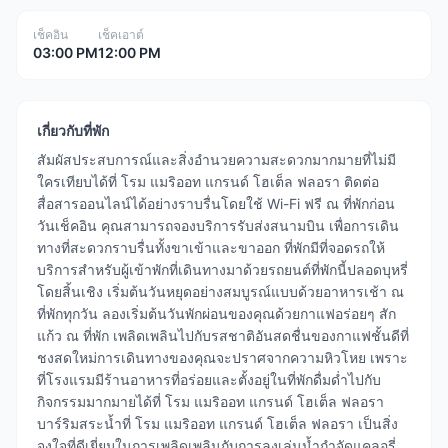
เช็คอิน
เช็คเอาต์
03:00 PM
12:00 PM
เกี่ยวกับที่พัก
สัมผัสประสบการณ์และสิ่งอำนวยความสะดวกมากมายที่ไม่มี
ใครเทียบได้ที่ โรม แมริออท แกรนด์ โฮเต็ล ฟลอรา ติดต่อ
สื่อสารออนไลน์ได้อย่างราบรื่นโดยใช้ Wi-Fi ฟรี ณ ที่พักก่อน
วันเช็คอิน คุณสามารถจองบริการรับส่งสนามบิน เพื่อการเดิน
ทางที่สะดวกราบรื่นทั้งขาเข้าและขาออก ที่พักมีที่จอดรถให้
บริการสำหรับผู้เข้าพักที่เดินทางมาด้วยรถยนต์ที่พักนี้ปลอดบุหรี่
โดยสิ้นเชิง เริ่มต้นวันหยุดอย่างสมบูรณ์แบบด้วยอาหารเช้า ณ
ที่พักทุกวัน ลองเริ่มต้นวันพักผ่อนของคุณด้วยกาแฟอร่อยๆ สัก
แก้ว ณ ที่พัก เพลิดเพลินไปกับรสชาติอันสดชื่นของกาแฟชั้นดีที่
ชงสดใหม่การเดินทางของคุณจะปราศจากความหิวโหย เพราะ
ที่โรงแรมมีร้านอาหารที่อร่อยและตั้งอยู่ในที่พักดื่มด่ำไปกับ
กิจกรรมมากมายได้ที่ โรม แมริออท แกรนด์ โฮเต็ล ฟลอรา
บาร์ริมสระน้ำที่ โรม แมริออท แกรนด์ โฮเต็ล ฟลอรา เป็นสิ่ง
จูงใจที่ดีเยี่ยมในการเพลิดเพลินกับการลงเล่นน้ำกำจัดแคลอรี่