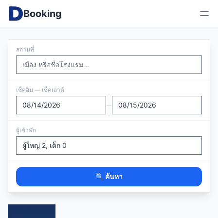
Booking
สถานที่
เช็คอิน — เช็คเอาต์
—
ผู้เข้าพัก
🔍 ค้นหา