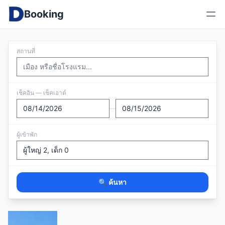
Booking
สถานที่
เช็คอิน — เช็คเอาต์
—
ผู้เข้าพัก
🔍 ค้นหา