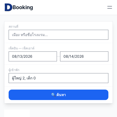
Booking
สถานที่
เช็คอิน — เช็คเอาต์
—
ผู้เข้าพัก
🔍 ค้นหา