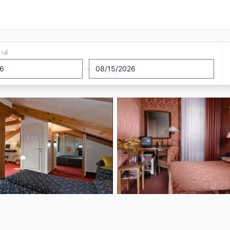
อาต์
—