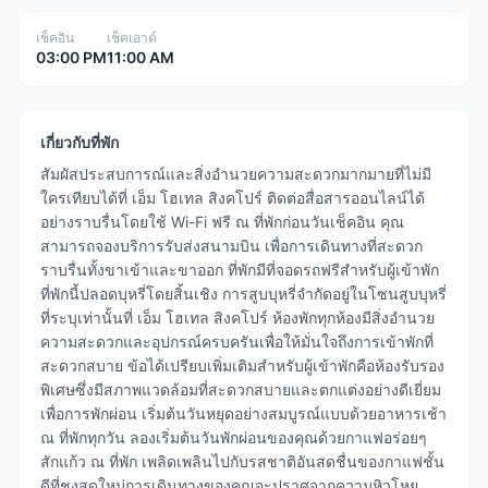
เช็คอิน
เช็คเอาต์
03:00 PM
11:00 AM
เกี่ยวกับที่พัก
สัมผัสประสบการณ์และสิ่งอำนวยความสะดวกมากมายที่ไม่มี
ใครเทียบได้ที่ เอ็ม โฮเทล สิงคโปร์ ติดต่อสื่อสารออนไลน์ได้
อย่างราบรื่นโดยใช้ Wi-Fi ฟรี ณ ที่พักก่อนวันเช็คอิน คุณ
สามารถจองบริการรับส่งสนามบิน เพื่อการเดินทางที่สะดวก
ราบรื่นทั้งขาเข้าและขาออก ที่พักมีที่จอดรถฟรีสำหรับผู้เข้าพัก
ที่พักนี้ปลอดบุหรี่โดยสิ้นเชิง การสูบบุหรี่จำกัดอยู่ในโซนสูบบุหรี่
ที่ระบุเท่านั้นที่ เอ็ม โฮเทล สิงคโปร์ ห้องพักทุกห้องมีสิ่งอำนวย
ความสะดวกและอุปกรณ์ครบครันเพื่อให้มั่นใจถึงการเข้าพักที่
สะดวกสบาย ข้อได้เปรียบเพิ่มเติมสำหรับผู้เข้าพักคือห้องรับรอง
พิเศษซึ่งมีสภาพแวดล้อมที่สะดวกสบายและตกแต่งอย่างดีเยี่ยม
เพื่อการพักผ่อน เริ่มต้นวันหยุดอย่างสมบูรณ์แบบด้วยอาหารเช้า
ณ ที่พักทุกวัน ลองเริ่มต้นวันพักผ่อนของคุณด้วยกาแฟอร่อยๆ
สักแก้ว ณ ที่พัก เพลิดเพลินไปกับรสชาติอันสดชื่นของกาแฟชั้น
ดีที่ชงสดใหม่การเดินทางของคุณจะปราศจากความหิวโหย