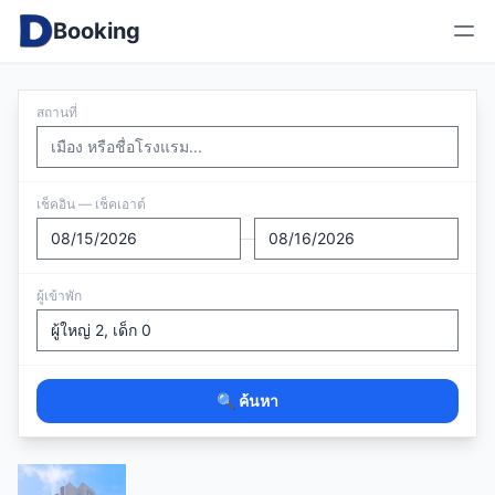
Booking
สถานที่
เช็คอิน — เช็คเอาต์
—
ผู้เข้าพัก
🔍 ค้นหา