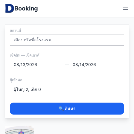
Booking
สถานที่
เช็คอิน — เช็คเอาต์
—
ผู้เข้าพัก
🔍 ค้นหา