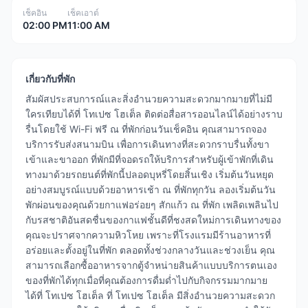
เช็คอิน
เช็คเอาต์
02:00 PM
11:00 AM
เกี่ยวกับที่พัก
สัมผัสประสบการณ์และสิ่งอำนวยความสะดวกมากมายที่ไม่มี
ใครเทียบได้ที่ โทเปซ โฮเต็ล ติดต่อสื่อสารออนไลน์ได้อย่างราบ
รื่นโดยใช้ Wi-Fi ฟรี ณ ที่พักก่อนวันเช็คอิน คุณสามารถจอง
บริการรับส่งสนามบิน เพื่อการเดินทางที่สะดวกราบรื่นทั้งขา
เข้าและขาออก ที่พักมีที่จอดรถให้บริการสำหรับผู้เข้าพักที่เดิน
ทางมาด้วยรถยนต์ที่พักนี้ปลอดบุหรี่โดยสิ้นเชิง เริ่มต้นวันหยุด
อย่างสมบูรณ์แบบด้วยอาหารเช้า ณ ที่พักทุกวัน ลองเริ่มต้นวัน
พักผ่อนของคุณด้วยกาแฟอร่อยๆ สักแก้ว ณ ที่พัก เพลิดเพลินไป
กับรสชาติอันสดชื่นของกาแฟชั้นดีที่ชงสดใหม่การเดินทางของ
คุณจะปราศจากความหิวโหย เพราะที่โรงแรมมีร้านอาหารที่
อร่อยและตั้งอยู่ในที่พัก ตลอดทั้งช่วงกลางวันและช่วงเย็น คุณ
สามารถเลือกซื้ออาหารจากตู้จำหน่ายสินค้าแบบบริการตนเอง
ของที่พักได้ทุกเมื่อที่คุณต้องการดื่มด่ำไปกับกิจกรรมมากมาย
ได้ที่ โทเปซ โฮเต็ล ที่ โทเปซ โฮเต็ล มีสิ่งอำนวยความสะดวก