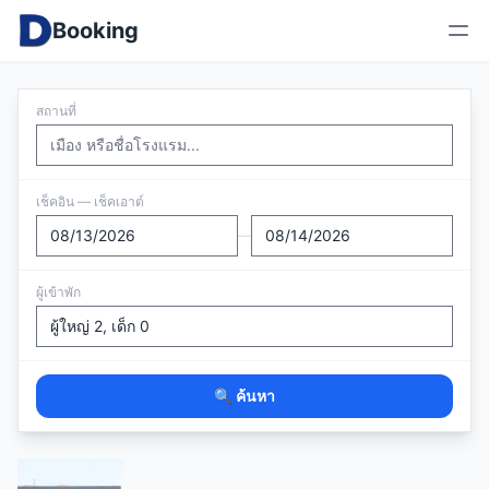
Booking
สถานที่
เช็คอิน — เช็คเอาต์
—
ผู้เข้าพัก
🔍 ค้นหา