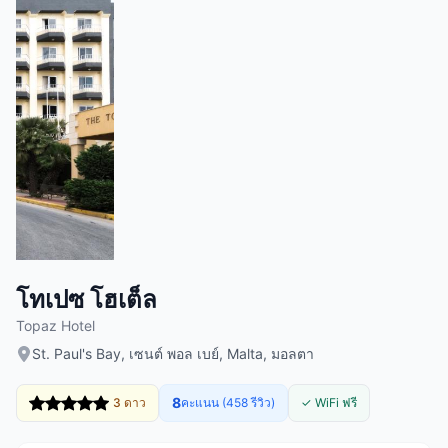
โทเปซ โฮเต็ล
Topaz Hotel
St. Paul's Bay, เซนต์ พอล เบย์, Malta, มอลตา
8
3 ดาว
คะแนน (458 รีวิว)
✓ WiFi ฟรี