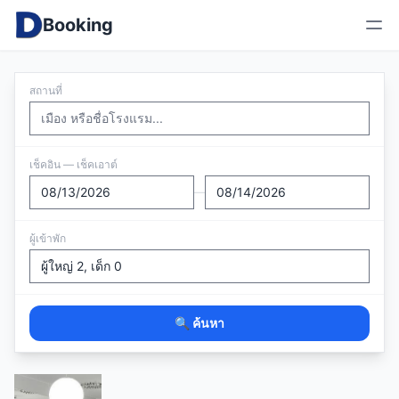
Booking
สถานที่
เช็คอิน — เช็คเอาต์
—
ผู้เข้าพัก
🔍 ค้นหา