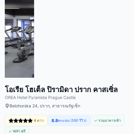
โอเรีย โฮเต็ล ปิรามิดา ปราก คาสเซิ่ล
OREA Hotel Pyramida Prague Castle
Belohorska 24, ปราก, สาธารณรัฐเช็ก
8.8
4 ดาว
คะแนน (390 รีวิว)
✓ รวมอาหารเช้า
✓ WiFi ฟรี