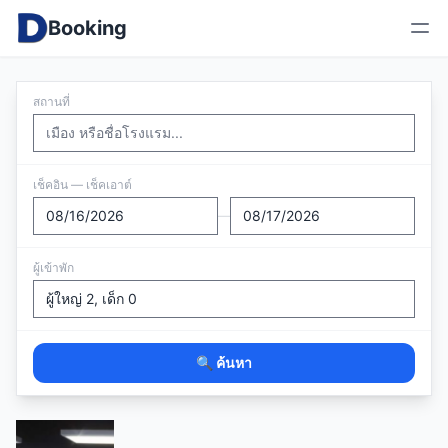
Booking
สถานที่
เช็คอิน — เช็คเอาต์
—
ผู้เข้าพัก
🔍 ค้นหา