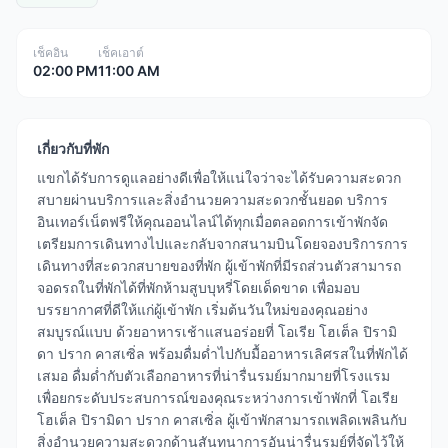
เช็คอิน
เช็คเอาต์
02:00 PM
11:00 AM
เกี่ยวกับที่พัก
แขกได้รับการดูแลอย่างดีเพื่อให้แน่ใจว่าจะได้รับความสะดวก
สบายผ่านบริการและสิ่งอำนวยความสะดวกชั้นยอด บริการ
อินเทอร์เน็ตฟรีให้คุณออนไลน์ได้ทุกเมื่อตลอดการเข้าพักจัด
เตรียมการเดินทางไปและกลับจากสนามบินโดยจองบริการการ
เดินทางที่สะดวกสบายของที่พัก ผู้เข้าพักที่มีรถส่วนตัวสามารถ
จอดรถในที่พักได้ที่พักห้ามสูบบุหรี่โดยเด็ดขาด เพื่อมอบ
บรรยากาศที่ดีให้แก่ผู้เข้าพัก เริ่มต้นวันใหม่ของคุณอย่าง
สมบูรณ์แบบ ด้วยอาหารเช้าแสนอร่อยที่ โอเรีย โฮเต็ล ปิรามิ
ดา ปราก คาสเซิ่ล พร้อมดื่มด่ำไปกับมื้ออาหารเลิศรสในที่พักได้
เสมอ ดื่มด่ำกับตัวเลือกอาหารที่น่ารื่นรมย์มากมายที่โรงแรม
เพื่อยกระดับประสบการณ์ของคุณระหว่างการเข้าพักที่ โอเรีย
โฮเต็ล ปิรามิดา ปราก คาสเซิ่ล ผู้เข้าพักสามารถเพลิดเพลินกับ
สิ่งอำนวยความสะดวกด้านสันทนาการอันน่ารื่นรมย์ที่จัดไว้ให้