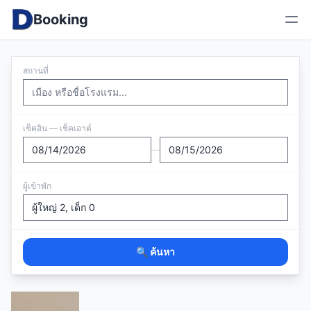
Booking
สถานที่
เช็คอิน — เช็คเอาต์
—
ผู้เข้าพัก
🔍 ค้นหา