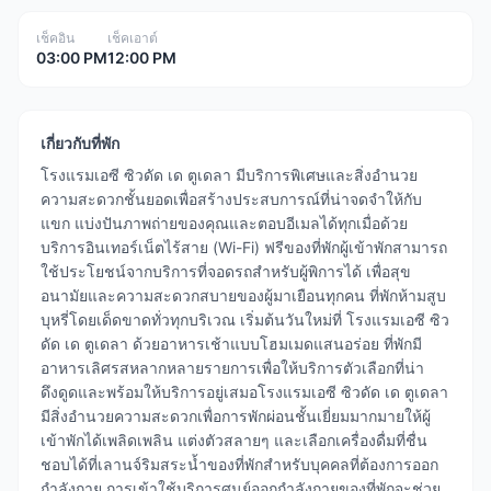
เช็คอิน
เช็คเอาต์
03:00 PM
12:00 PM
เกี่ยวกับที่พัก
โรงแรมเอซี ซิวดัด เด ตูเดลา มีบริการพิเศษและสิ่งอำนวย
ความสะดวกชั้นยอดเพื่อสร้างประสบการณ์ที่น่าจดจำให้กับ
แขก แบ่งปันภาพถ่ายของคุณและตอบอีเมลได้ทุกเมื่อด้วย
บริการอินเทอร์เน็ตไร้สาย (Wi-Fi) ฟรีของที่พักผู้เข้าพักสามารถ
ใช้ประโยชน์จากบริการที่จอดรถสำหรับผู้พิการได้ เพื่อสุข
อนามัยและความสะดวกสบายของผู้มาเยือนทุกคน ที่พักห้ามสูบ
บุหรี่โดยเด็ดขาดทั่วทุกบริเวณ เริ่มต้นวันใหม่ที่ โรงแรมเอซี ซิว
ดัด เด ตูเดลา ด้วยอาหารเช้าแบบโฮมเมดแสนอร่อย ที่พักมี
อาหารเลิศรสหลากหลายรายการเพื่อให้บริการตัวเลือกที่น่า
ดึงดูดและพร้อมให้บริการอยู่เสมอโรงแรมเอซี ซิวดัด เด ตูเดลา
มีสิ่งอำนวยความสะดวกเพื่อการพักผ่อนชั้นเยี่ยมมากมายให้ผู้
เข้าพักได้เพลิดเพลิน แต่งตัวสลายๆ และเลือกเครื่องดื่มที่ชื่น
ชอบได้ที่เลานจ์ริมสระน้ำของที่พักสำหรับบุคคลที่ต้องการออก
กำลังกาย การเข้าใช้บริการศูนย์ออกกำลังกายของที่พักจะช่วย