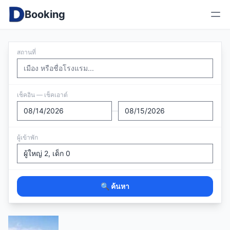
Booking
สถานที่
เช็คอิน — เช็คเอาต์
—
ผู้เข้าพัก
🔍 ค้นหา