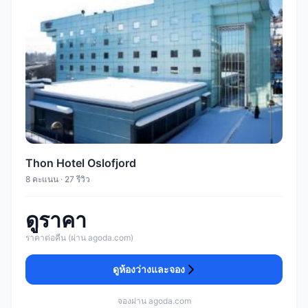
Thon Hotel Oslofjord
8 คะแนน · 27 รีวิว
ดูราคา
ราคาต่อคืน (ผ่าน agoda.com)
ดูห้องว่างและจอง
จองผ่าน agoda.com