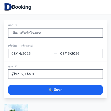
Booking
สถานที่
เช็คอิน — เช็คเอาต์
—
ผู้เข้าพัก
🔍 ค้นหา