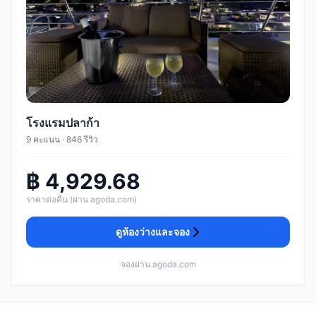
โรงแรมปลาก้า
9 คะแนน · 846 รีวิว
฿ 4,929.68
ราคาต่อคืน (ผ่าน agoda.com)
ดูห้องว่างและจอง
จองผ่าน agoda.com