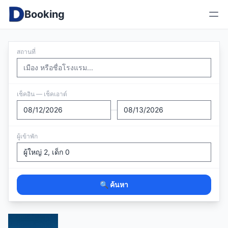
Booking
สถานที่
เช็คอิน — เช็คเอาต์
—
ผู้เข้าพัก
🔍 ค้นหา