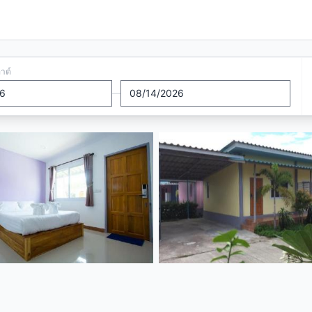
อาต์
—