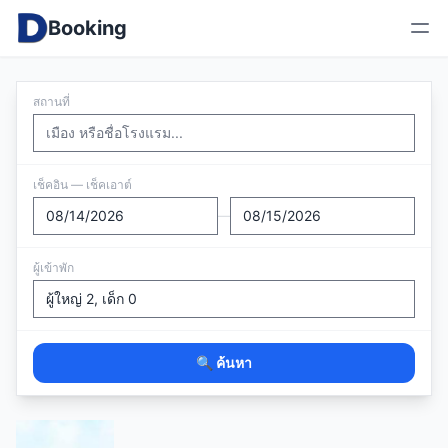
Booking
สถานที่
เช็คอิน — เช็คเอาต์
—
ผู้เข้าพัก
🔍 ค้นหา