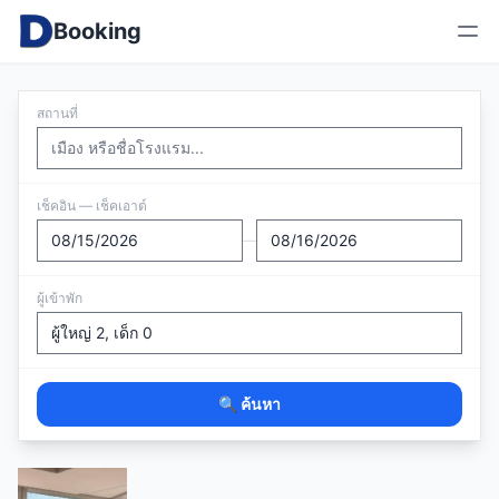
Booking
สถานที่
เช็คอิน — เช็คเอาต์
—
ผู้เข้าพัก
🔍 ค้นหา