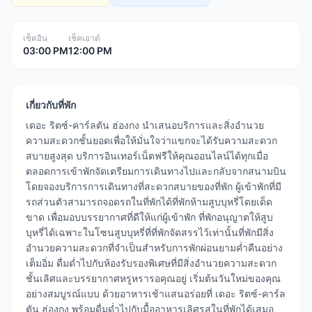
เช็คอิน
เช็คเอาต์
03:00 PM
12:00 PM
เกี่ยวกับที่พัก
เดอะ ริตซ์-คาร์ลตัน ฮ่องกง นำเสนอบริการและสิ่งอำนวย
ความสะดวกชั้นยอดเพื่อให้มั่นใจว่าแขกจะได้รับความสะดวก
สบายสูงสุด บริการอินเทอร์เน็ตฟรีให้คุณออนไลน์ได้ทุกเมื่อ
ตลอดการเข้าพักจัดเตรียมการเดินทางไปและกลับจากสนามบิน
โดยจองบริการการเดินทางที่สะดวกสบายของที่พัก ผู้เข้าพักที่มี
รถส่วนตัวสามารถจอดรถในที่พักได้ที่พักห้ามสูบบุหรี่โดยเด็ด
ขาด เพื่อมอบบรรยากาศที่ดีให้แก่ผู้เข้าพัก ที่พักอนุญาตให้สูบ
บุหรี่ได้เฉพาะในโซนสูบบุหรี่ที่ที่พักจัดสรรไว้เท่านั้นที่พักมีสิ่ง
อำนวยความสะดวกที่จำเป็นสำหรับการพักผ่อนยามค่ำคืนอย่าง
เต็มอิ่ม ดื่มด่ำไปกับห้องรับรองพิเศษที่มีสิ่งอำนวยความสะดวก
ชั้นเลิศและบรรยากาศหรูหรารอคุณอยู่ เริ่มต้นวันใหม่ของคุณ
อย่างสมบูรณ์แบบ ด้วยอาหารเช้าแสนอร่อยที่ เดอะ ริตซ์-คาร์ล
ตัน ฮ่องกง พร้อมดื่มด่ำไปกับมื้ออาหารเลิศรสในที่พักได้เสมอ