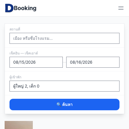
Booking
สถานที่
เช็คอิน — เช็คเอาต์
—
ผู้เข้าพัก
🔍 ค้นหา