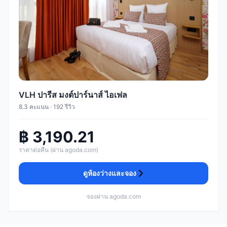
VLH ปารีส มงต์ปาร์นาส์ ไอเฟล
8.3 คะแนน · 192 รีวิว
฿ 3,190.21
ราคาต่อคืน (ผ่าน agoda.com)
ดูห้องว่างและจอง
จองผ่าน agoda.com