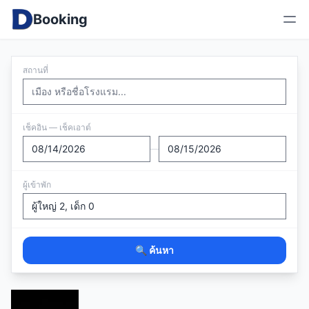
Booking
สถานที่
เช็คอิน — เช็คเอาต์
—
ผู้เข้าพัก
🔍 ค้นหา