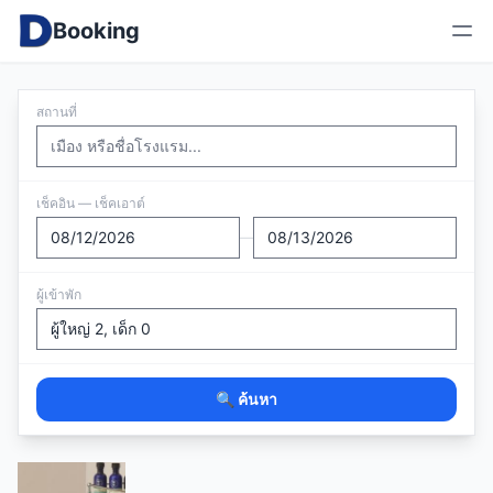
Booking
สถานที่
เช็คอิน — เช็คเอาต์
—
ผู้เข้าพัก
🔍 ค้นหา