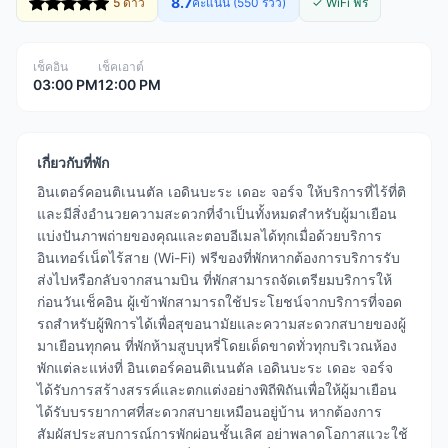
8.7
5 ดาว
คะแนน (550 รีวิว)
✓ WiFi ฟรี
เช็คอิน
เช็คเอาต์
03:00 PM
12:00 PM
เกี่ยวกับที่พัก
อินเตอร์คอนติเนนตัล เอดินบะระ เดอะ จอร์จ ให้บริการที่ไร้ที่ติ
และมีสิ่งอำนวยความสะดวกที่จำเป็นทั้งหมดสำหรับผู้มาเยือน
แบ่งปันภาพถ่ายของคุณและตอบอีเมลได้ทุกเมื่อด้วยบริการ
อินเทอร์เน็ตไร้สาย (Wi-Fi) ฟรีของที่พักหากต้องการบริการรับ
ส่งไปหรือกลับจากสนามบิน ที่พักสามารถจัดเตรียมบริการให้
ก่อนวันเช็คอิน ผู้เข้าพักสามารถใช้ประโยชน์จากบริการที่จอด
รถสำหรับผู้พิการได้เพื่อสุขอนามัยและความสะดวกสบายของผู้
มาเยือนทุกคน ที่พักห้ามสูบบุหรี่โดยเด็ดขาดทั่วทุกบริเวณห้อง
พักแต่ละแห่งที่ อินเตอร์คอนติเนนตัล เอดินบะระ เดอะ จอร์จ
ได้รับการสร้างสรรค์และตกแต่งอย่างพิถีพิถันเพื่อให้ผู้มาเยือน
ได้รับบรรยากาศที่สะดวกสบายเหมือนอยู่บ้าน หากต้องการ
สัมผัสประสบการณ์การพักผ่อนชั้นเลิศ อย่าพลาดโอกาสแวะใช้