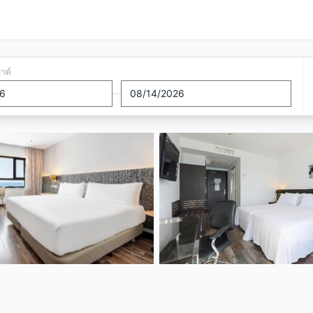
อาต์
—