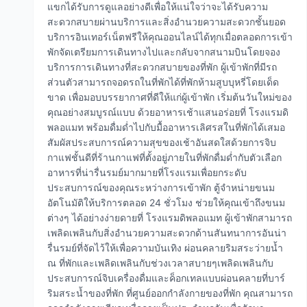
แขกได้รับการดูแลอย่างดีเพื่อให้แน่ใจว่าจะได้รับความ
สะดวกสบายผ่านบริการและสิ่งอำนวยความสะดวกชั้นยอด
บริการอินเทอร์เน็ตฟรีให้คุณออนไลน์ได้ทุกเมื่อตลอดการเข้า
พักจัดเตรียมการเดินทางไปและกลับจากสนามบินโดยจอง
บริการการเดินทางที่สะดวกสบายของที่พัก ผู้เข้าพักที่มีรถ
ส่วนตัวสามารถจอดรถในที่พักได้ที่พักห้ามสูบบุหรี่โดยเด็ด
ขาด เพื่อมอบบรรยากาศที่ดีให้แก่ผู้เข้าพัก เริ่มต้นวันใหม่ของ
คุณอย่างสมบูรณ์แบบ ด้วยอาหารเช้าแสนอร่อยที่ โรงแรมดิ
พลอแมท พร้อมดื่มด่ำไปกับมื้ออาหารเลิศรสในที่พักได้เสมอ
สัมผัสประสบการณ์ความสุขของเช้าอันสดใสด้วยการจิบ
กาแฟชั้นดีที่ร้านกาแฟที่ตั้งอยู่ภายในที่พักดื่มด่ำกับตัวเลือก
อาหารที่น่ารื่นรมย์มากมายที่โรงแรมเพื่อยกระดับ
ประสบการณ์ของคุณระหว่างการเข้าพัก ตู้จำหน่ายขนม
อัตโนมัติให้บริการตลอด 24 ชั่วโมง ช่วยให้คุณเข้าถึงขนม
ต่างๆ ได้อย่างง่ายดายที่ โรงแรมดิพลอแมท ผู้เข้าพักสามารถ
เพลิดเพลินกับสิ่งอำนวยความสะดวกด้านสันทนาการอันน่า
รื่นรมย์ที่จัดไว้ให้เพื่อความบันเทิง ผ่อนคลายริมสระว่ายน้ำ
ณ ที่พักและเพลิดเพลินกับช่วงเวลาสบายๆเพลิดเพลินกับ
ประสบการณ์จิบเครื่องดื่มและค็อกเทลแบบผ่อนคลายที่บาร์
ริมสระน้ำของที่พัก ที่ศูนย์ออกกำลังกายของที่พัก คุณสามารถ