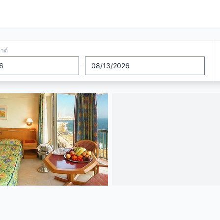
อาต์
—