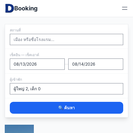
Booking
สถานที่
เช็คอิน — เช็คเอาต์
—
ผู้เข้าพัก
🔍 ค้นหา