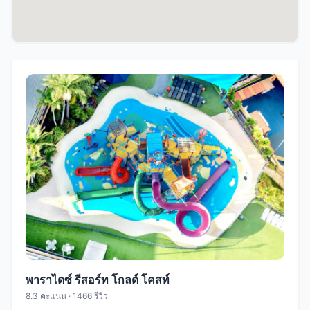
พาราไดซ์ รีสอร์ท โกลด์ โคสท์
8.3 คะแนน · 1466 รีวิว