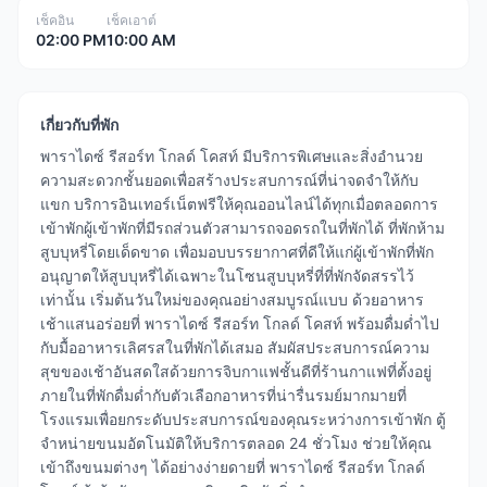
เช็คอิน
เช็คเอาต์
02:00 PM
10:00 AM
เกี่ยวกับที่พัก
พาราไดซ์ รีสอร์ท โกลด์ โคสท์ มีบริการพิเศษและสิ่งอำนวย
ความสะดวกชั้นยอดเพื่อสร้างประสบการณ์ที่น่าจดจำให้กับ
แขก บริการอินเทอร์เน็ตฟรีให้คุณออนไลน์ได้ทุกเมื่อตลอดการ
เข้าพักผู้เข้าพักที่มีรถส่วนตัวสามารถจอดรถในที่พักได้ ที่พักห้าม
สูบบุหรี่โดยเด็ดขาด เพื่อมอบบรรยากาศที่ดีให้แก่ผู้เข้าพักที่พัก
อนุญาตให้สูบบุหรี่ได้เฉพาะในโซนสูบบุหรี่ที่ที่พักจัดสรรไว้
เท่านั้น เริ่มต้นวันใหม่ของคุณอย่างสมบูรณ์แบบ ด้วยอาหาร
เช้าแสนอร่อยที่ พาราไดซ์ รีสอร์ท โกลด์ โคสท์ พร้อมดื่มด่ำไป
กับมื้ออาหารเลิศรสในที่พักได้เสมอ สัมผัสประสบการณ์ความ
สุขของเช้าอันสดใสด้วยการจิบกาแฟชั้นดีที่ร้านกาแฟที่ตั้งอยู่
ภายในที่พักดื่มด่ำกับตัวเลือกอาหารที่น่ารื่นรมย์มากมายที่
โรงแรมเพื่อยกระดับประสบการณ์ของคุณระหว่างการเข้าพัก ตู้
จำหน่ายขนมอัตโนมัติให้บริการตลอด 24 ชั่วโมง ช่วยให้คุณ
เข้าถึงขนมต่างๆ ได้อย่างง่ายดายที่ พาราไดซ์ รีสอร์ท โกลด์