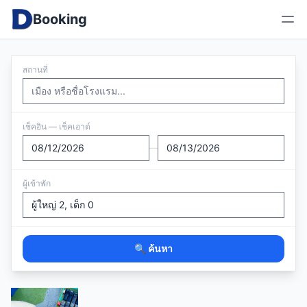
Booking
สถานที่
เช็คอิน — เช็คเอาต์
—
ผู้เข้าพัก
🔍 ค้นหา