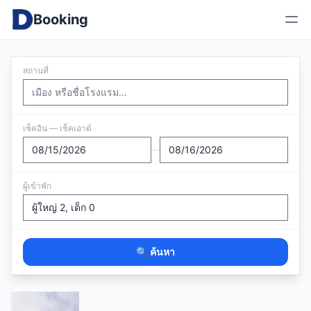
Booking
สถานที่
เช็คอิน — เช็คเอาต์
—
ผู้เข้าพัก
🔍 ค้นหา