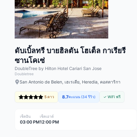
ดับเบิ้ลทรี บายฮิลตัน โฮเต็ล กาเรียรี
ซานโคเซ่
DoubleTree by Hilton Hotel Cariari San Jose
Doubletree
San Antonio de Belen, เฮเรเดีย, Heredia, คอสตาริกา
8.7
5 ดาว
คะแนน (34 รีวิว)
✓ WiFi ฟรี
เช็คอิน
เช็คเอาต์
03:00 PM
12:00 PM