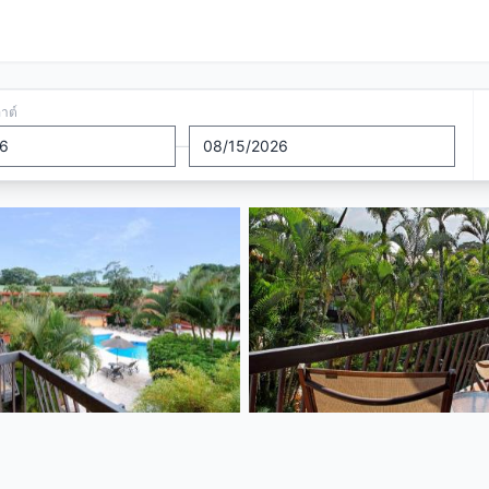
อาต์
—