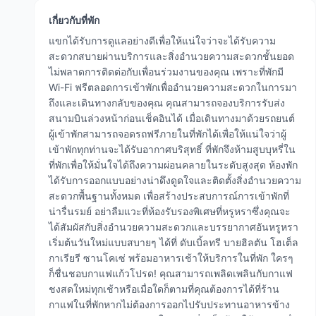
เกี่ยวกับที่พัก
แขกได้รับการดูแลอย่างดีเพื่อให้แน่ใจว่าจะได้รับความ
สะดวกสบายผ่านบริการและสิ่งอำนวยความสะดวกชั้นยอด
ไม่พลาดการติดต่อกับเพื่อนร่วมงานของคุณ เพราะที่พักมี
Wi-Fi ฟรีตลอดการเข้าพักเพื่ออำนวยความสะดวกในการมา
ถึงและเดินทางกลับของคุณ คุณสามารถจองบริการรับส่ง
สนามบินล่วงหน้าก่อนเช็คอินได้ เมื่อเดินทางมาด้วยรถยนต์
ผู้เข้าพักสามารถจอดรถฟรีภายในที่พักได้เพื่อให้แน่ใจว่าผู้
เข้าพักทุกท่านจะได้รับอากาศบริสุทธิ์ ที่พักจึงห้ามสูบบุหรี่ใน
ที่พักเพื่อให้มั่นใจได้ถึงความผ่อนคลายในระดับสูงสุด ห้องพัก
ได้รับการออกแบบอย่างน่าดึงดูดใจและติดตั้งสิ่งอำนวยความ
สะดวกพื้นฐานทั้งหมด เพื่อสร้างประสบการณ์การเข้าพักที่
น่ารื่นรมย์ อย่าลืมแวะที่ห้องรับรองพิเศษที่หรูหราซึ่งคุณจะ
ได้สัมผัสกับสิ่งอำนวยความสะดวกและบรรยากาศอันหรูหรา
เริ่มต้นวันใหม่แบบสบายๆ ได้ที่ ดับเบิ้ลทรี บายฮิลตัน โฮเต็ล
กาเรียรี ซานโคเซ่ พร้อมอาหารเช้าให้บริการในที่พัก ใครๆ
ก็ชื่นชอบกาแฟแก้วโปรด! คุณสามารถเพลิดเพลินกับกาแฟ
ชงสดใหม่ทุกเช้าหรือเมื่อใดก็ตามที่คุณต้องการได้ที่ร้าน
กาแฟในที่พักหากไม่ต้องการออกไปรับประทานอาหารข้าง