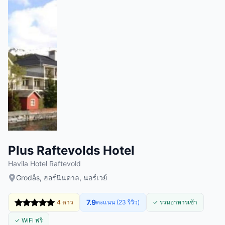
Plus Raftevolds Hotel
Havila Hotel Raftevold
Grodås, ฮอร์นินดาล, นอร์เวย์
7.9
4 ดาว
คะแนน (23 รีวิว)
✓ รวมอาหารเช้า
✓ WiFi ฟรี