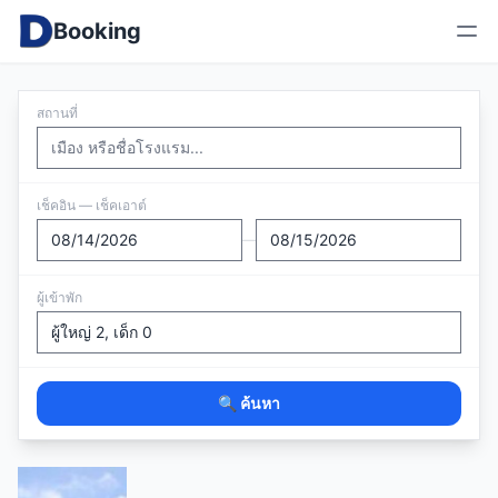
Booking
สถานที่
เช็คอิน — เช็คเอาต์
—
ผู้เข้าพัก
🔍 ค้นหา