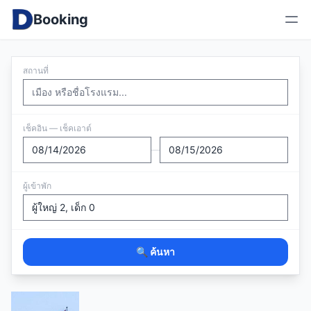
Booking
สถานที่
เช็คอิน — เช็คเอาต์
—
ผู้เข้าพัก
🔍 ค้นหา