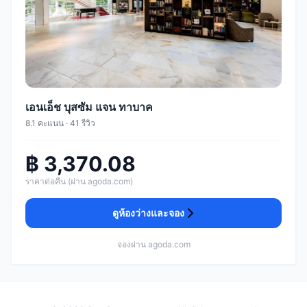
เอนเอ็ช บุสซัม แจน ทาบาค
8.1 คะแนน · 41 รีวิว
฿ 3,370.08
ราคาต่อคืน (ผ่าน agoda.com)
ดูห้องว่างและจอง
จองผ่าน agoda.com