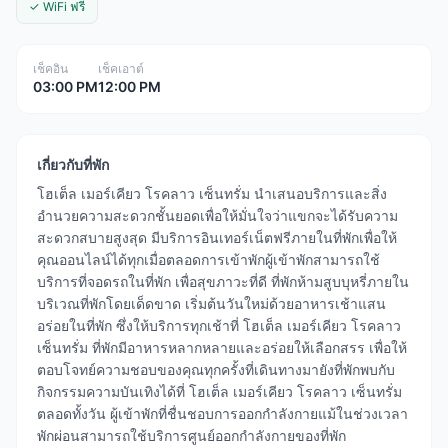
✓ WiFi ฟรี
เช็คอิน
เช็คเอาต์
03:00 PM
12:00 PM
เกี่ยวกับที่พัก
โฮเต็ล เมอร์เคียว โรคลาว เซ็นทรั่ม นำเสนอบริการและสิ่ง
อำนวยความสะดวกชั้นยอดเพื่อให้มั่นใจว่าแขกจะได้รับความ
สะดวกสบายสูงสุด มีบริการอินเทอร์เน็ตฟรีภายในที่พักเพื่อให้
คุณออนไลน์ได้ทุกเมื่อตลอดการเข้าพักผู้เข้าพักสามารถใช้
บริการที่จอดรถในที่พัก เพื่อสุขภาวะที่ดี ที่พักห้ามสูบบุหรี่ภายใน
บริเวณที่พักโดยเด็ดขาด เริ่มต้นวันใหม่ด้วยอาหารเช้าแสน
อร่อยในที่พัก ซึ่งให้บริการทุกเช้าที่ โฮเต็ล เมอร์เคียว โรคลาว
เซ็นทรั่ม ที่พักมีอาหารหลากหลายและอร่อยให้เลือกสรร เพื่อให้
ตอบโจทย์ความชอบของคุณทุกครั้งที่เดินทางมายังที่พักพบกับ
กิจกรรมความบันเทิงได้ที่ โฮเต็ล เมอร์เคียว โรคลาว เซ็นทรั่ม
ตลอดทั้งวัน ผู้เข้าพักที่ชื่นชอบการออกกำลังกายแม้ในช่วงเวลา
พักผ่อนสามารถใช้บริการศูนย์ออกกำลังกายของที่พัก