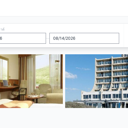
อาต์
—