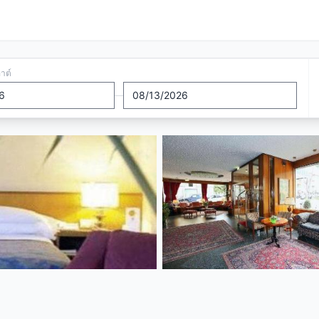
อาต์
—