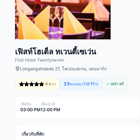
เฟิสท์โฮเต็ล ทเวนตี้เซเว่น
First Hotel Twentyseven
Longangstraede 27, โคเปนเฮเกน, เดนมาร์ก
7.7
4 ดาว
คะแนน (156 รีวิว)
✓ WiFi ฟรี
เช็คอิน
เช็คเอาต์
03:00 PM
12:00 PM
เกี่ยวกับที่พัก