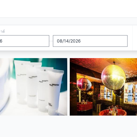
อาต์
—