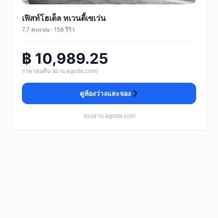
เฟิสท์โฮเต็ล ทเวนตี้เซเว่น
7.7 คะแนน · 156 รีวิว
฿ 10,989.25
ราคาต่อคืน (ผ่าน agoda.com)
ดูห้องว่างและจอง
จองผ่าน agoda.com