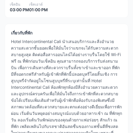
เช็คอิน
เช็คเอาต์
03:00 PM
01:00 PM
เกี่ยวกับที่พัก
Hotel Intercontinental Cali นำเสนอบริการและสิ่งอำนวย
ความสะดวกชั้นยอดเพื่อให้มั่นใจว่าแขกจะได้รับความสะดวก
สบายสูงสุด ติดต่อสื่อสารออนไลน์ได้อย่างราบรื่นโดยใช้ Wi-Fi
ฟรี ณ ที่พักก่อนวันเช็คอิน คุณสามารถจองบริการรับส่งสนาม
บิน เพื่อการเดินทางที่สะดวกราบรื่นทั้งขาเข้าและขาออก ที่พัก
มีที่จอดรถฟรีสำหรับผู้เข้าพักที่พักนี้ปลอดบุหรี่โดยสิ้นเชิง การ
สูบบุหรี่จำกัดอยู่ในโซนสูบบุหรี่ที่ระบุเท่านั้นที่ Hotel
Intercontinental Cali ห้องพักทุกห้องมีสิ่งอำนวยความสะดวก
และอุปกรณ์ครบครันเพื่อให้มั่นใจถึงการเข้าพักที่สะดวกสบาย
ข้อได้เปรียบเพิ่มเติมสำหรับผู้เข้าพักคือห้องรับรองพิเศษซึ่งมี
สภาพแวดล้อมที่สะดวกสบายและตกแต่งอย่างดีเยี่ยมเพื่อการพัก
ผ่อน เริ่มต้นวันหยุดอย่างสมบูรณ์แบบด้วยอาหารเช้า ณ ที่พักทุก
วัน ลองเริ่มต้นวันพักผ่อนของคุณด้วยกาแฟอร่อยๆ สักแก้ว ณ
ที่พัก เพลิดเพลินไปกับรสชาติอันสดชื่นของกาแฟชั้นดีที่ชงสด
ใหม่การเดินทางของคุณจะปราศจากความหิวโหย เพราะที่